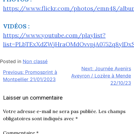
https://www.flickr.com/photos/emn48/albu
VIDÉOS :
https://www.youtube.com/playlist?
list=PLbTExXdZWjHraOMdOvvpjA0752q8ylDx
Posted in
Non classé
Next:
Journée Avenirs
Navigation
Previous:
Promosprint à
Aveyron / Lozère à Mende
de
Montpellier 21/01/2023
22/10/23
l’article
Laisser un commentaire
Votre adresse e-mail ne sera pas publiée.
Les champs
obligatoires sont indiqués avec
*
Commentaire
*