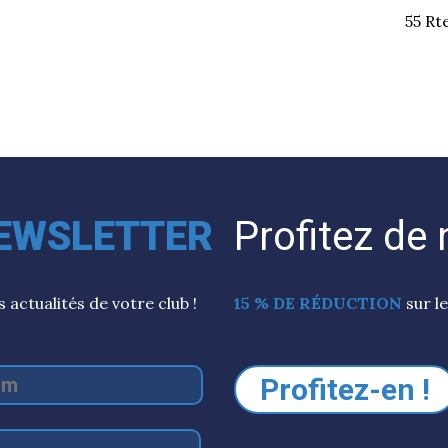
55 Rt
EWSLETTER
Profitez de
actualités de votre club !
15 % DE RÉDUCTION
sur l
Profitez-en !