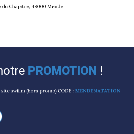
e du Chapitre, 48000 Mende
 notre
PROMOTION
!
e site swiiim (hors promo) CODE :
MENDENATATION