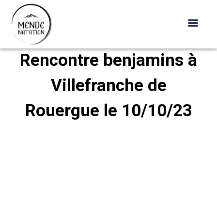
Interclubs Avenirs
Aveyron/Lozère +
Rencontre benjamins à
Skip
to
Villefranche de
content
Rouergue le 10/10/23